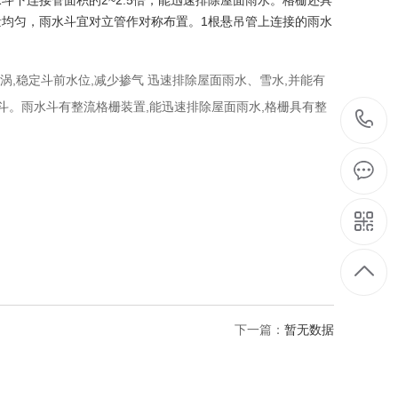
下连接管面积的2~2.5倍，能迅速排除屋面雨水。格栅还具
均匀，雨水斗宜对立管作对称布置。1根悬吊管上连接的雨水
,稳定斗前水位,减少掺气 迅速排除屋面雨水、雪水,并能有
水斗。雨水斗有整流格栅装置,能迅速排除屋面雨水,格栅具有整
下一篇：
暂无数据