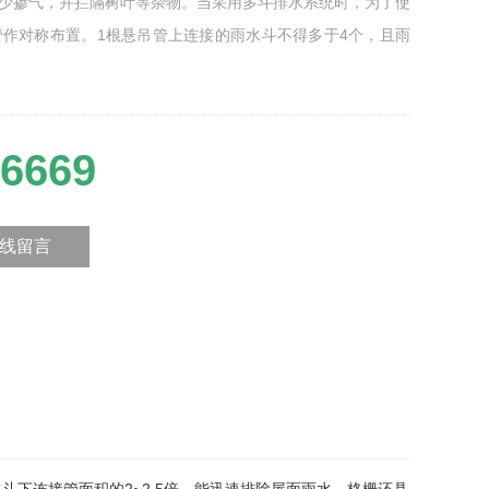
少掺气，并拦隔树叶等杂物。当采用多斗排水系统时，为了使
作对称布置。1根悬吊管上连接的雨水斗不得多于4个，且雨
6669
的入口处。雨水斗有整流格栅装置,能迅速排除屋面雨水,格栅
斗前水位,减少掺气 迅速排除屋面雨水、雪水,并能有效阻挡较
线留言
虹吸式雨水斗，堰流式雨水斗三大类。一般用87型(79型、65
流格栅装置,能迅速排除屋面雨水,格栅具有整流作用,避免形成
速排除屋面雨水、雪水,并能有效阻挡较大杂物。