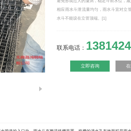
避免形成过大的漩涡，稳定斗前水位，减
相应雨水斗泄流量均匀，雨水斗宜对立管
水斗不能设在立管顶端。[1]
1381424
联系电话：
雨水斗设在屋面雨水由天沟进入雨水管道
具有整流作用,避免形成过大的旋涡,稳定
立即咨询
在
大杂物雨水斗分为87型、79型、65型，
型进化版)和虹吸式雨水斗。雨水斗有整
过大的旋涡,稳定斗前水位,减少掺气 迅