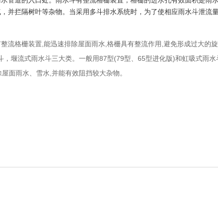
水管道的入口处。雨水斗有整流格栅装置，格栅的进水孔有效面积是雨水斗
气，并拦隔树叶等杂物。当采用多斗排水系统时，为了使相应雨水斗泄流量
流格栅装置,能迅速排除屋面雨水,格栅具有整流作用,避免形成过大的旋涡
斗，堰流式雨水斗三大类。一般用87型(79型、65型进化版)和虹吸式雨
排除屋面雨水、雪水,并能有效阻挡较大杂物。