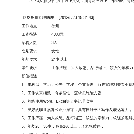
20-40岁,限女性,高中以上文凭，须有两年以上工作经验。有钢
钢格板总经理助理 [2012/5/23 15:34:43]
工作地点：
徐州
工资待遇：
4000元
招聘人数：
3人
性别要求：
女性
年龄要求：
24岁以上
条件要求：
工作严谨、为人诚恳、品行端正、较强的亲和力
职位描述：
1、本科以上学历，公关、文秘、企业管理、行政管理相关专业优
2、工作认真细致，有条理性、逻辑思维能力强;
3、熟练使用Word、Excel等文字处理软件；
4、良好的职业素养和职业操守，具有良好书面写作及表达能力；
5、工作严谨、为人诚恳、品行端正、较强的亲和力，较强的理解
6、年龄25—35岁，身高160以上，形象气质佳；