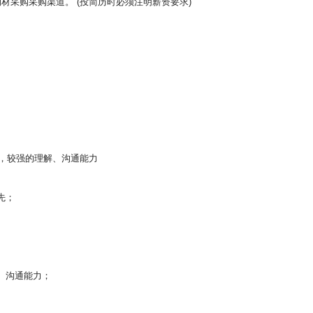
材采购采购渠道。 (投简历时必须注明薪资要求)
，较强的理解、沟通能力
先；
、沟通能力；