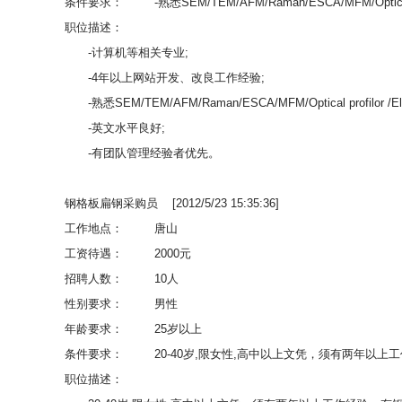
条件要求：
-熟悉SEM/TEM/AFM/Raman/ESCA/MFM/Optical pr
职位描述：
-计算机等相关专业;
-4年以上网站开发、改良工作经验;
-熟悉SEM/TEM/AFM/Raman/ESCA/MFM/Optical profilor /Elli
-英文水平良好;
-有团队管理经验者优先。
钢格板扁钢采购员 [2012/5/23 15:35:36]
工作地点：
唐山
工资待遇：
2000元
招聘人数：
10人
性别要求：
男性
年龄要求：
25岁以上
条件要求：
20-40岁,限女性,高中以上文凭，须有两年以
职位描述：